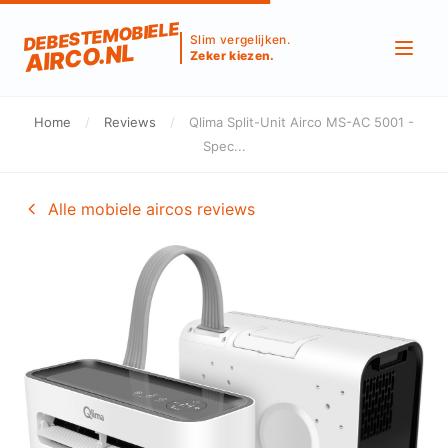
DEBESTEMOBIELE
Slim vergelijken.
AIRCO.NL
Zeker kiezen.
Home
/
Reviews
/
Qlima Split-Unit Airco MS-AC 5001 -
Spec...
Alle mobiele aircos reviews