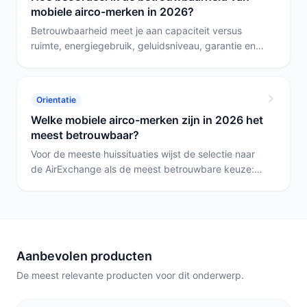
mobiele airco-merken in 2026?
Betrouwbaarheid meet je aan capaciteit versus
ruimte, energiegebruik, geluidsniveau, garantie en
reparatiemogelijkheden. Voor een stille premium
keuze is de AirExchange Elements 12-R sterk, voor
een betaalbare betrouwbare unit is de Western
Orientatie
WAP-09-R290 een logische richting; de Auronic en
Welke mobiele airco-merken zijn in 2026 het
Fintek zijn goede opties als je installatiegemak of
meest betrouwbaar?
laag geluidsniveau belangrijk vindt.
Voor de meeste huissituaties wijst de selectie naar
de AirExchange als de meest betrouwbare keuze:
monoblock-ontwerp, wifi en een opvallend lage
geluidsproductie ondersteunen langdurig gebruik.
Heb je een beperkt budget of wil je eenvoudige
verplaatsbaarheid, kies dan de Western of de MOA;
wil je slimme app-bediening, kies de Eurom AC5201.
Aanbevolen producten
De meest relevante producten voor dit onderwerp.