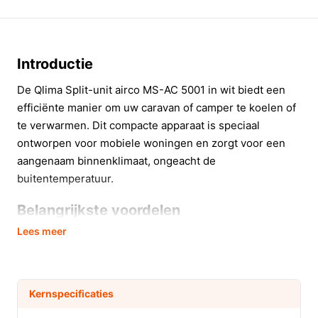
Introductie
De Qlima Split-unit airco MS-AC 5001 in wit biedt een
efficiënte manier om uw caravan of camper te koelen of
te verwarmen. Dit compacte apparaat is speciaal
ontworpen voor mobiele woningen en zorgt voor een
aangenaam binnenklimaat, ongeacht de
buitentemperatuur.
Belangrijkste voordelen
Lees meer
Met de Qlima MS-AC 5001 geniet u van een
verscheidenheid aan voordelen die uw comfort
verhogen.
Kernspecificaties
Uitstekend koelvermogen van 5000 BTU, ideaal
voor ruimtes tot 18 m², waardoor u snel kunt