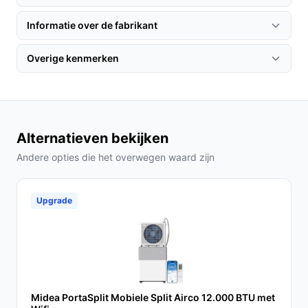
1. Zoek een geschikte locatie in uw caravan of camper
waar de airco efficiënt kan functioneren.
Informatie over de fabrikant
2. Volg de meegeleverde instructies voor een
eenvoudige installatie.
Overige kenmerken
3. Sluit het apparaat aan op een stopcontact en stel de
thermostaat in op uw gewenste temperatuur.
Specificaties in mensentaal
Alternatieven bekijken
Koelvermogen van 5000 BTU: Dit betekent dat de
Andere opties die het overwegen waard zijn
airco effectief ruimtes tot 18 m² kan koelen.
Energieverbruik A: Dit geeft aan dat de airco
energiezuinig is, wat voordelig is voor uw
Upgrade
portemonnee en het milieu.
Veelgestelde vragen
Hoe lang gaat dit product mee?
Met de juiste zorg en onderhoud kan de Qlima MS-AC
Midea PortaSplit Mobiele Split Airco 12.000 BTU met
5001 meerdere jaren meegaan, met een gemiddelde