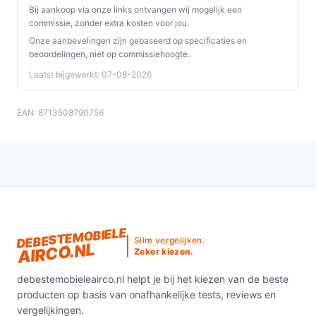
verwarmen van uw mobiele woning. Met zijn
Bij aankoop via onze links ontvangen wij mogelijk een
gebruiksvriendelijkheid en energiezuinigheid is het een
commissie, zonder extra kosten voor jou.
slimme keuze voor elke caravan- of camperbezitter.
Onze aanbevelingen zijn gebaseerd op specificaties en
Ontdek alle specificaties en vergelijk prijzen op
beoordelingen, niet op commissiehoogte.
debestemobieleairco.nl. Kies bewust wat perfect past
Laatst bijgewerkt: 07-08-2026
bij jouw behoeften!
EAN: 8713508790756
DEBESTEMOBIELE
Slim vergelijken.
AIRCO.NL
Zeker kiezen.
debestemobieleairco.nl helpt je bij het kiezen van de beste
producten op basis van onafhankelijke tests, reviews en
vergelijkingen.