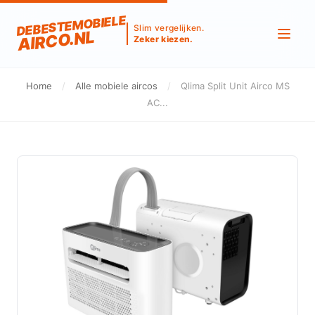
DEBESTEMOBIELE
Slim vergelijken.
AIRCO.NL
Zeker kiezen.
Home
/
Alle mobiele aircos
/
Qlima Split Unit Airco MS
AC...