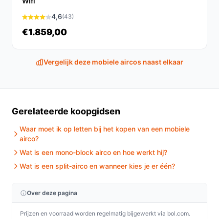
Wifi
levensduur van 10 tot 15 jaar.
4,6
(43)
Is dit geschikt voor caravans en campers?
€1.859,00
Ja, deze airco is speciaal ontworpen voor gebruik in
caravans en campers, waardoor het een ideale keuze is
Vergelijk deze mobiele aircos naast elkaar
voor onderweg.
Wat zijn de belangrijkste verschillen met andere
mobiele airco's?
Gerelateerde koopgidsen
De Qlima MS-AC 5001 biedt een hoger koelvermogen
Waar moet ik op letten bij het kopen van een mobiele
en energie-efficiëntie in vergelijking met veel andere
airco?
draagbare airco's, wat resulteert in snellere koeling en
Wat is een mono-block airco en hoe werkt hij?
lagere operationele kosten.
Wat is een split-airco en wanneer kies je er één?
Conclusie
Over deze pagina
De Qlima Split-unit airco MS-AC 5001 biedt een
krachtige en efficiënte oplossing voor het koelen en
Prijzen en voorraad worden regelmatig bijgewerkt via bol.com.