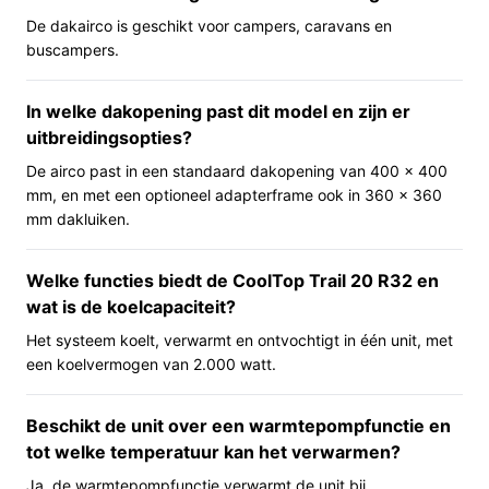
een vast gemonteerde dakoplossing is, merk je dat het
De dakairco is geschikt voor campers, caravans en
apparaat niet eenvoudig van voertuig wisselt zoals een
buscampers.
losse mobiele airco.
In welke dakopening past dit model en zijn er
Belangrijkste voordelen
uitbreidingsopties?
Wat je praktisch van deze dakairco kunt verwachten en
De airco past in een standaard dakopening van 400 x 400
waarom dat relevant is.
mm, en met een optioneel adapterframe ook in 360 x 360
mm dakluiken.
Koelen en verwarmen in één: je hebt één apparaat
voor beide functies, wat praktisch is bij wisselende
Welke functies biedt de CoolTop Trail 20 R32 en
weersomstandigheden.
wat is de koelcapaciteit?
Ontworpen voor dakmontage: levert
Het systeem koelt, verwarmt en ontvochtigt in één unit, met
klimaatregeling zonder verlies van binnenplek op
een koelvermogen van 2.000 watt.
de vloer.
Inclusief bediening en binnenunit: de unit wordt
Beschikt de unit over een warmtepompfunctie en
geleverd met afstandsbediening en
tot welke temperatuur kan het verwarmen?
binnenluchtverdeler, wat installatie en gebruik
vereenvoudigt.
Ja, de warmtepompfunctie verwarmt de unit bij