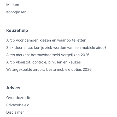
campers en caravans tot ongeveer 25 m². Kies dit model
Merken
als je een geïntegreerde dakoplossing zoekt; kies iets
Koopgidsen
anders als je een verplaatsbare unit nodig hebt. De
belangrijkste check vooraf: dakopening en elektrische
Keuzehulp
aansluiting (230V/snoerlengte).
Airco voor camper: kiezen en waar op te letten
Bekijk varianten en actuele prijzen op
Ziek door airco: kun je ziek worden van een mobiele airco?
debestemobieleairco.nl voordat je kiest.
Airco merken: betrouwbaarheid vergelijken 2026
Airco vloeistof: controle, bijvullen en keuzes
Watergekoelde airco's: beste mobiele opties 2026
Advies
Over deze site
Privacybeleid
Disclaimer