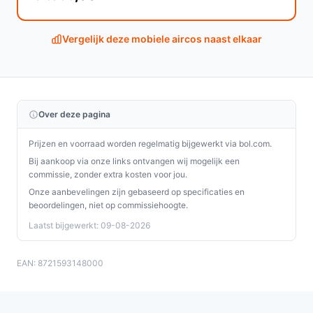
relevant voor de grootte van de ruimte die je wilt
bedienen.
Vergelijk deze mobiele aircos naast elkaar
Geschikt voor ruimte tot 25 m²:
helpt inschatten of
deze unit genoeg capaciteit heeft voor jouw
camper- of caravaninterieur.
Beweegbaar: Nee / Dakairco:
betekent dat dit een
Over deze pagina
vaste dakmontage-unit is, niet een mobiele airco
die je makkelijk verplaatst.
Prijzen en voorraad worden regelmatig bijgewerkt via bol.com.
Bij aankoop via onze links ontvangen wij mogelijk een
Veelgestelde vragen
commissie, zonder extra kosten voor jou.
Onze aanbevelingen zijn gebaseerd op specificaties en
Is dit geschikt voor thuisgebruik / intensief gebruik /
beoordelingen, niet op commissiehoogte.
dagelijks gebruik?
Laatst bijgewerkt: 09-08-2026
Voor thuisgebruik in een vaste woning is dit model niet
bedoeld; het is een dakairco voor campers/caravans.
EAN: 8721593148000
Voor dagelijks gebruik in een voertuig is het geschikt
zolang je elektrische aansluiting (230V) en montage-
eisen voldoen aan de specificaties.