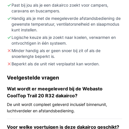
verwarmen (2.000 W) biedt voor ruimtes tot circa
Past bij jou als je een dakairco zoekt voor campers,
25 m².
caravans en buscampers.
Niet kopen als:
je een verplaatsbare of mobiele
Handig als je met de meegeleverde afstandsbediening de
gewenste temperatuur, ventilatorsnelheid en slaapmodus
airco nodig hebt — deze uitvoering is niet
kunt instellen.
beweegbaar en bedoeld als dakmontage.
Logische keuze als je zoekt naar koelen, verwarmen en
Belangrijkste check:
controleer of de dakopening
ontvochtigen in één systeem.
en de elektrische aansluiting (230V en snoer/vaste
Minder handig als er geen snoer bij zit of als de
aansluiting) passen bij jouw voertuig.
snoerlengte beperkt is.
Beperkt als de unit niet verplaatst kan worden.
Wat je in de praktijk merkt
In dagelijks gebruik staat deze unit op het dak van de
Veelgestelde vragen
camper of caravan en verdeelt lucht via een binnenunit.
Wat wordt er meegeleverd bij de Webasto
Je bedient de temperatuur en ventilatorsnelheid met de
CoolTop Trail 20 R32 dakairco?
meegeleverde afstandsbediening. De specificaties
De unit wordt compleet geleverd inclusief binnenunit,
noemen een koel-/verwarmingsvermogen van 2.000 W
luchtverdeler en afstandsbediening.
en een capaciteit die in BTU als 6.800 wordt
aangegeven; volgens de productinformatie is de unit
Voor welke voertuigen is deze dakairco geschikt?
bedoeld voor ruimtes tot ongeveer 25 m². Omdat het