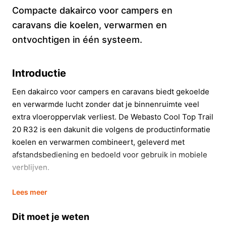
Compacte dakairco voor campers en
caravans die koelen, verwarmen en
ontvochtigen in één systeem.
Introductie
Een dakairco voor campers en caravans biedt gekoelde
en verwarmde lucht zonder dat je binnenruimte veel
extra vloeroppervlak verliest. De Webasto Cool Top Trail
20 R32 is een dakunit die volgens de productinformatie
koelen en verwarmen combineert, geleverd met
afstandsbediening en bedoeld voor gebruik in mobiele
verblijven.
In 20 seconden beslissen
Lees meer
Kopen als:
je een dakairco zoekt voor een camper
Dit moet je weten
of caravan en een unit nodig hebt die koelen en