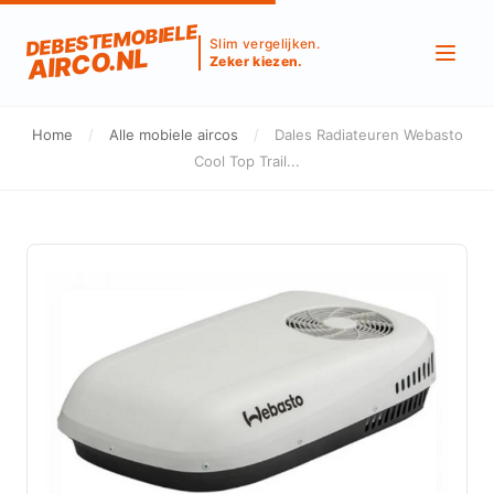
DEBESTEMOBIELE
Slim vergelijken.
AIRCO.NL
Zeker kiezen.
Home
/
Alle mobiele aircos
/
Dales Radiateuren Webasto
Cool Top Trail...