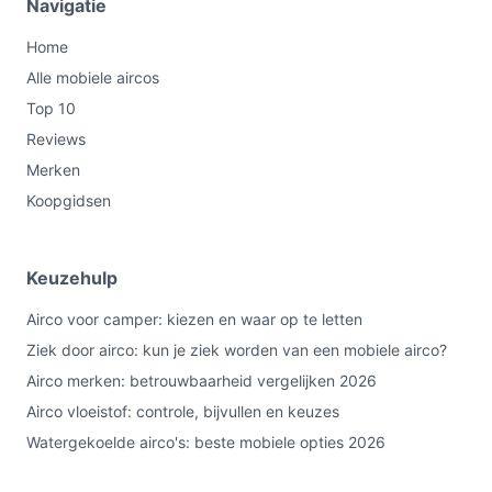
Navigatie
De hoofdkeuze is vaak comfort versus installatie-eisen:
een dakunit levert betere luchtverdeling in een
Home
voertuig, maar vereist dakmontage, voldoende
Alle mobiele aircos
elektrische capaciteit en mogelijk vakwerk voor
Top 10
koelmiddelvulling.
Reviews
Conclusie
Merken
Koopgidsen
De NordHaus 12V dakairco is geschikt voor campers en
werkvoertuigen waar een dakgeïnstalleerde, op afstand
bedienbare airco gewenst is. Controleer vóór aankoop
Keuzehulp
twee dingen: welke prestatiecijfers (W/BTU) gelden en
of het koelmiddel aanwezig is of bijgevuld moet worden.
Airco voor camper: kiezen en waar op te letten
Als die punten passen bij jouw voertuig en
Ziek door airco: kun je ziek worden van een mobiele airco?
montagewensen, kan dit een passende oplossing zijn.
Airco merken: betrouwbaarheid vergelijken 2026
Airco vloeistof: controle, bijvullen en keuzes
Bekijk varianten en actuele prijzen op
debestemobieleairco.nl voordat je kiest.
Watergekoelde airco's: beste mobiele opties 2026