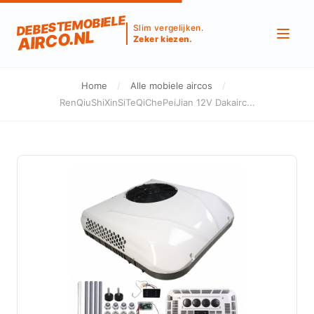
DEBESTEMOBIELE
Slim vergelijken.
AIRCO.NL
Zeker kiezen.
Home
/
Alle mobiele aircos
/
RenQiuShiXinSiTeQiChePeiJian 12V Dakairc...