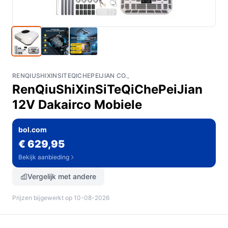
RENQIUSHIXINSITEQICHEPEIJIAN CO.,
RenQiuShiXinSiTeQiChePeiJian
12V Dakairco Mobiele
bol.com
€ 629,95
Bekijk aanbieding
Vergelijk met andere
Prijzen bijgewerkt op 10-08-2026