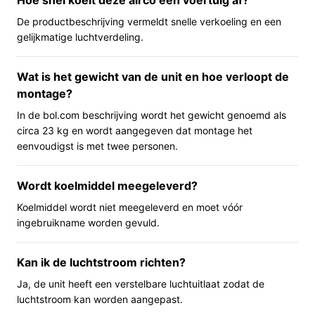
Hoe snel koelt deze airco een voertuig af?
bepalen. Bediening kan via het bedieningspaneel of de
De productbeschrijving vermeldt snelle verkoeling en een
meegeleverde afstandsbediening. Volgens de
gelijkmatige luchtverdeling.
productinformatie wordt een snelle start van koeling
genoemd en is de behuizing van ABS-materiaal
Wat is het gewicht van de unit en hoe verloopt de
ontworpen voor gebruik onderweg.
montage?
Belangrijkste voordelen
In de bol.com beschrijving wordt het gewicht genoemd als
circa 23 kg en wordt aangegeven dat montage het
De praktische pluspunten komen voort uit ontwerp en
eenvoudigst is met twee personen.
bediening:
Wordt koelmiddel meegeleverd?
Snelle koeling en DC-inverter: volgens de
productnaam is snelle koeling mogelijk en is een
Koelmiddel wordt niet meegeleverd en moet vóór
DC-inverter aanwezig, wat praktisch is bij 12V-
ingebruikname worden gevuld.
installaties.
Verstelbare luchtuitlaat en thermostaat: je kunt
Kan ik de luchtstroom richten?
luchtrichting en temperatuur instellen voor meer
Ja, de unit heeft een verstelbare luchtuitlaat zodat de
comfort in de ruimte.
luchtstroom kan worden aangepast.
Afstandsbediening en bedieningspaneel: