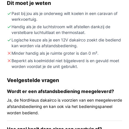
Dit moet je weten
verschillende bedieningsmodi.
Niet kopen als:
je exacte informatie nodig hebt
Past bij jou als je onderweg wilt koelen in een caravan of
over voor welke oppervlakte of ruimtegrootte deze
werkvoertuig.
unit geschikt is — die informatie ontbreekt en moet
Handig als je de luchtstroom wilt afstellen dankzij de
verstelbare luchtuitlaat en thermostaat.
gecontroleerd worden.
Logische keuze als je een 12V dakairco zoekt die bediend
Belangrijkste check:
controleer in de specificaties
kan worden via afstandsbediening.
of het koelmiddel is inbegrepen en of het
Minder handig als je ruimte groter is dan 0 m².
opgegeven vermogen/Voltage overeenkomt met
Beperkt als koelmiddel niet bijgeleverd is en gevuld moet
jouw voertuiginstallatie (titel vermeldt 12V en
worden voordat je de unit gebruikt.
1800W, specificaties vermelden 700 W en 6142
BTU).
Veelgestelde vragen
Wat je in de praktijk merkt
Wordt er een afstandsbediening meegeleverd?
In gebruik biedt deze dakairco een op het dak
Ja, de NordHaus dakairco is voorzien van een meegeleverde
gemonteerde oplossing voor verkoeling in campers en
afstandsbediening en kan ook via het bedieningspaneel
worden bediend.
soortgelijke voertuigen. De unit heeft een verstelbare
luchtuitlaat en een instelbare thermostaat, waardoor je
de richting en temperatuur van de luchtstroom kunt