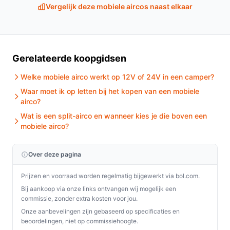
Merk:
NordHaus — merknaam van het product.
Vergelijk deze mobiele aircos naast elkaar
Type:
Caravan airco / dakunit — bedoeld voor
montage op voertuigdaken zoals campers.
Vermogen / koelvermogen:
in de informatie staan
Gerelateerde koopgidsen
zowel 700 W als in de titel 1800W en 6142 BTU —
controleer welke waarde in de technische fiche
Welke mobiele airco werkt op 12V of 24V in een camper?
geldt voor jouw situatie.
Waar moet ik op letten bij het kopen van een mobiele
Stroom / voeding:
titel vermeldt 12V; zorg dat je
airco?
voertuig of systeem hiermee compatibel is.
Wat is een split-airco en wanneer kies je die boven een
Kleur en behuizing:
wit met ABS-behuizing —
mobiele airco?
bedoeld voor stevig gebruik onderweg.
Andere handige punten:
verstelbare luchtuitlaat,
Over deze pagina
verstelbare thermostaat, snoerlengte 5 m,
beweegbaar: nee (vast dakmodel),
Prijzen en voorraad worden regelmatig bijgewerkt via bol.com.
verpakkingsgewicht 25 kg.
Bij aankoop via onze links ontvangen wij mogelijk een
commissie, zonder extra kosten voor jou.
Veelgestelde vragen
Onze aanbevelingen zijn gebaseerd op specificaties en
beoordelingen, niet op commissiehoogte.