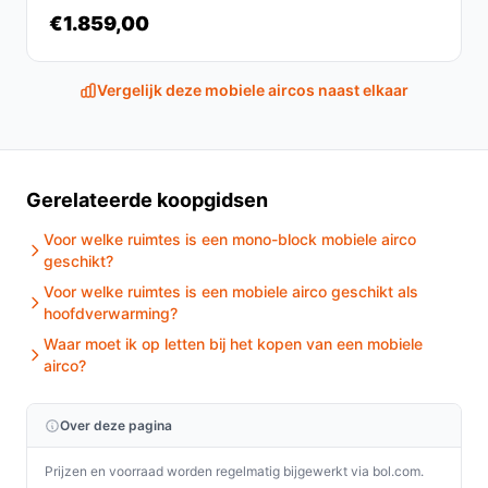
€1.859,00
Is dit geschikt voor verwarming?
Ja, deze mobiele airco kan efficiënt verwarmen,
Vergelijk deze mobiele aircos naast elkaar
waardoor hij ook in de winter een waardevolle
aanvulling is op uw klimaatbeheersing.
Wat zijn de belangrijkste verschillen met andere
merken?
Gerelateerde koopgidsen
In vergelijking met andere merken biedt de Honeywell
Voor welke ruimtes is een mono-block mobiele airco
HG9CESLKK een uitstekende balans van prijs,
geschikt?
prestaties en energie-efficiëntie, wat het tot een
Voor welke ruimtes is een mobiele airco geschikt als
aantrekkelijke keuze maakt voor consumenten.
hoofdverwarming?
Waar moet ik op letten bij het kopen van een mobiele
Conclusie
airco?
Samenvattend is de Honeywell Airco HG9CESLKK een
veelzijdige en efficiënte mobiele airconditioner die
Over deze pagina
perfect is voor het koelen en verwarmen van ruimtes tot
Prijzen en voorraad worden regelmatig bijgewerkt via bol.com.
30 m². Met zijn gebruiksvriendelijke functies en