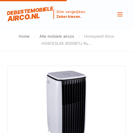
DEBESTEMOBIELE
Slim vergelijken.
AIRCO.NL
Zeker kiezen.
Home
/
Alle mobiele aircos
/
Honeywell Airco
HG9CESLKK 9000BTU Ru...