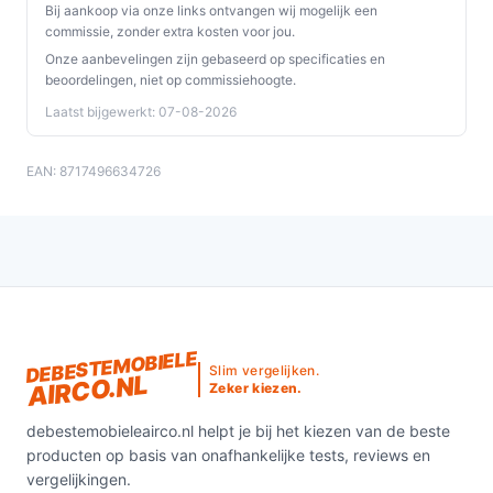
Bij aankoop via onze links ontvangen wij mogelijk een
energiezuinigheid is het een slimme keuze voor ieder
commissie, zonder extra kosten voor jou.
huishouden.
Onze aanbevelingen zijn gebaseerd op specificaties en
beoordelingen, niet op commissiehoogte.
Ontdek alle specificaties en vergelijk prijzen op
Laatst bijgewerkt: 07-08-2026
debestemobieleairco.nl. Kies bewust wat perfect past
bij jouw behoeften!
EAN: 8717496634726
DEBESTEMOBIELE
Slim vergelijken.
AIRCO.NL
Zeker kiezen.
debestemobieleairco.nl helpt je bij het kiezen van de beste
producten op basis van onafhankelijke tests, reviews en
vergelijkingen.