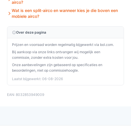
welke kamergrootte deze unit bedoeld is; bij
airco?
slechtere isolatie of hoge zonnetoetreding kan dit
Wat is een split-airco en wanneer kies je die boven een
afwijken.
mobiele airco?
Beweegbaar: Nee:
Dit apparaat is bedoeld als
vaste wandunit, niet als verrijdbare airco.
Over deze pagina
Veelgestelde vragen
Prijzen en voorraad worden regelmatig bijgewerkt via bol.com.
Bij aankoop via onze links ontvangen wij mogelijk een
Is dit geschikt voor thuisgebruik / intensief gebruik /
commissie, zonder extra kosten voor jou.
dagelijks gebruik?
Onze aanbevelingen zijn gebaseerd op specificaties en
Ja voor thuisgebruik en dagelijks gebruik als je een
beoordelingen, niet op commissiehoogte.
vaste wandoplossing zoekt voor een ruimte tot circa 30
Laatst bijgewerkt: 06-08-2026
m² en als de energieklasse A en het gegeven vermogen
bij jouw gebruikssituatie passen. Voor intensief
EAN: 8032853949009
verplaatsen tussen ruimtes is dit geen geschikte keuze
(niet beweegbaar).
Waar moet ik op letten bij onderhoud?
Controleer en reinig het luchtfilter regelmatig volgens