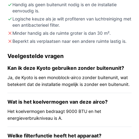
beweegbaar).
Handig als geen buitenunit nodig is en de installatie
eenvoudig is.
Belangrijkste check:
controleer of 9000 BTU en
Logische keuze als je wilt profiteren van luchtreiniging met
het opgegeven vermogen passen bij de
een antibacterieel filter.
afmetingen en isolatie van jouw ruimte.
Minder handig als de ruimte groter is dan 30 m².
Wat je in de praktijk merkt
Beperkt als verplaatsen naar een andere ruimte lastig is.
In huis of op kantoor wordt de Kyoto als vaste wandunit
Veelgestelde vragen
gemonteerd. Omdat het een monoblock-oplossing
Kan ik deze Kyoto gebruiken zonder buitenunit?
zonder buitenunit is, is er geen buitenbehuizing nodig;
de unit is slank en ontworpen om dicht tegen een muur
Ja, de Kyoto is een monoblock-airco zonder buitenunit, wat
te hangen. De Kyoto biedt zowel koelen als verwarmen
betekent dat de installatie mogelijk is zonder een buitenunit.
en heeft een ingebouwd luchtfilter met antibacteriële
eigenschappen. Bediening en instellingen horen bij het
Wat is het koelvermogen van deze airco?
apparaat, waaronder een verstelbare luchtuitlaat en een
Het koelvermogen bedraagt 9000 BTU en het
instelbare thermostaat. De snoerlengte is 1,50 m, en de
energieverbruikniveau is A.
unit is bedoeld om op een vaste plek te blijven hangen,
niet om regelmatig verplaatst te worden.
Welke filterfunctie heeft het apparaat?