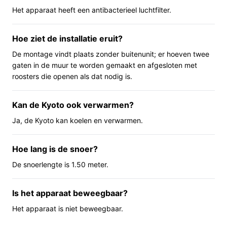
Belangrijkste voordelen
Het apparaat heeft een antibacterieel luchtfilter.
De belangrijkste praktische pluspunten van dit model
Hoe ziet de installatie eruit?
zijn gebruiksgemak, compacte vorm en veelzijdigheid.
De montage vindt plaats zonder buitenunit; er hoeven twee
Compacte wandmontage: neemt weinig diepte in
gaten in de muur te worden gemaakt en afgesloten met
beslag en is bedoeld om onopvallend in te passen.
roosters die openen als dat nodig is.
Koelen en verwarmen in één apparaat: geschikt
voor gebruik over meerdere seizoenen zonder
Kan de Kyoto ook verwarmen?
aparte verwarmingstoestel.
Ja, de Kyoto kan koelen en verwarmen.
Filter en antibacteriële eigenschappen: helpt de
gerecirculeerde lucht te reinigen.
Hoe lang is de snoer?
Voor wie is dit geschikt?
De snoerlengte is 1.50 meter.
Huiseigenaren of zakelijke gebruikers die een
permanente of semi-permanente wandoplossing willen
Is het apparaat beweegbaar?
voor een enkele ruimte tot ongeveer 30 m². Vooral
Het apparaat is niet beweegbaar.
geschikt wanneer een buitenunit niet gewenst of
mogelijk is en wanneer energieklasse A en een