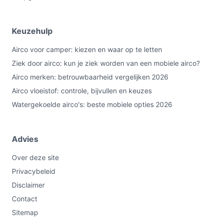
A en een antibacterieel filter belangrijk vindt. Kies iets
anders als je een verrijdbaar toestel nodig hebt of meer
Keuzehulp
flexibiliteit wilt. Belangrijkste check: controleer of 9000
BTU en het vermelde vermogen passen bij jouw ruimte
Airco voor camper: kiezen en waar op te letten
en installatiewensen.
Ziek door airco: kun je ziek worden van een mobiele airco?
Airco merken: betrouwbaarheid vergelijken 2026
Bekijk varianten en actuele prijzen op
Airco vloeistof: controle, bijvullen en keuzes
debestemobieleairco.nl voordat je kiest.
Watergekoelde airco's: beste mobiele opties 2026
Advies
Over deze site
Privacybeleid
Disclaimer
Contact
Sitemap