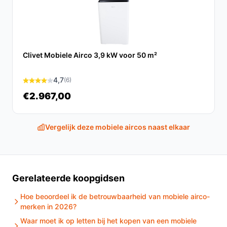
instelbare thermostaat in en controleer je
luchtuitblaasrichting.
Concrete checks voor de handleiding/specs:
Clivet Mobiele Airco 3,9 kW voor 50 m²
Controleer de installatie-instructies op exacte
montagematen en benodigde wanddoorvoeren.
4,7
(6)
Controleer in de technische specificaties of de
€2.967,00
aangegeven verwarmings- en koelmodes geschikt
zijn voor jouw klimaat en gewenste
binnentemperatuur.
Vergelijk deze mobiele aircos naast elkaar
Specificaties in mensentaal
9000 BTU (koelvermogen):
Geeft de capaciteit
aan waarmee de unit ruimtes kan koelen; belangrijk
Gerelateerde koopgidsen
om te vergelijken met de grootte en isolatie van je
Hoe beoordeel ik de betrouwbaarheid van mobiele airco-
kamer.
merken in 2026?
Geschikt voor ruimte tot 30 m²:
Richtwaarde voor
Waar moet ik op letten bij het kopen van een mobiele