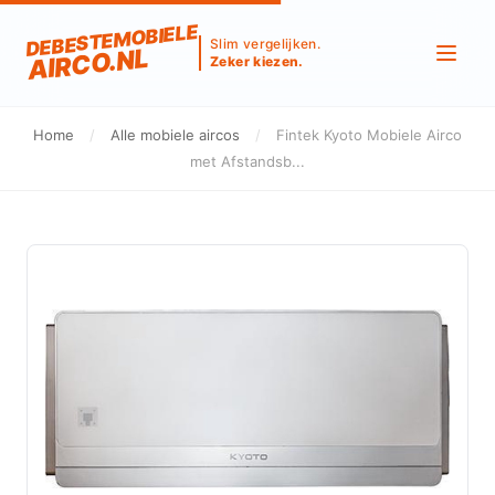
DEBESTEMOBIELE
Slim vergelijken.
AIRCO.NL
Zeker kiezen.
Home
/
Alle mobiele aircos
/
Fintek Kyoto Mobiele Airco
met Afstandsb...