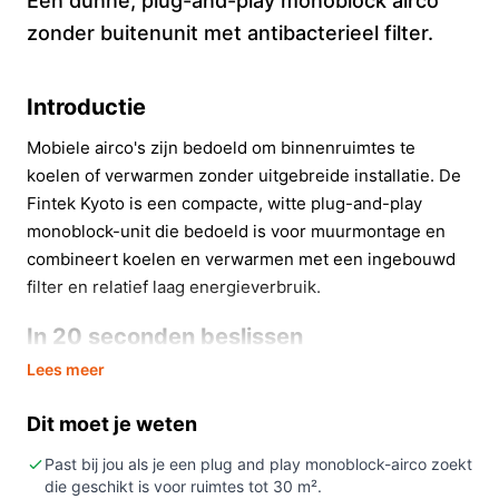
Een dunne, plug-and-play monoblock airco
zonder buitenunit met antibacterieel filter.
Introductie
Mobiele airco's zijn bedoeld om binnenruimtes te
koelen of verwarmen zonder uitgebreide installatie. De
Fintek Kyoto is een compacte, witte plug-and-play
monoblock-unit die bedoeld is voor muurmontage en
combineert koelen en verwarmen met een ingebouwd
filter en relatief laag energieverbruik.
In 20 seconden beslissen
Lees meer
Kopen als:
je een wandunit zoekt zonder
buitenunit, voor ruimtes tot circa 30 m² en met
Dit moet je weten
energieklasse A belangrijk vindt.
Niet kopen als:
je een verplaatsbare of verrijdbare
Past bij jou als je een plug and play monoblock-airco zoekt
die geschikt is voor ruimtes tot 30 m².
oplossing nodig hebt (de Kyoto is niet