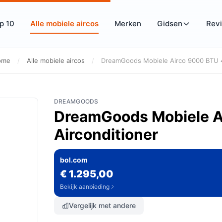
p 10
Alle mobiele aircos
Merken
Gidsen
Rev
ome
/
Alle mobiele aircos
/
DreamGoods Mobiele Airco 9000 BTU 4
DREAMGOODS
DreamGoods Mobiele A
Airconditioner
bol.com
€ 1.295,00
Bekijk aanbieding
Vergelijk met andere