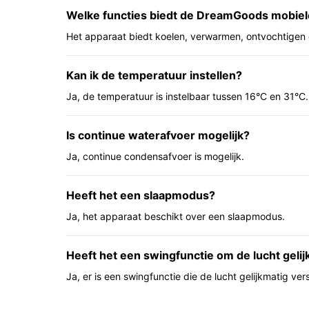
Belangrijkste voordelen
Welke functies biedt de DreamGoods mobiel
Uit gebruikersperspectief levert dit model praktis
Het apparaat biedt koelen, verwarmen, ontvochtigen 
combineren.
Kan ik de temperatuur instellen?
All-in-one functionaliteit: koelen, verwarme
handig als je wisselende behoeften hebt do
Ja, de temperatuur is instelbaar tussen 16°C en 31°C.
Geschikt voor kleinere ruimtes: bedoeld voo
slaapkamers, thuiskantoren en kleinere wo
Is continue waterafvoer mogelijk?
Mobiliteit en bediening: het apparaat is bewe
Ja, continue condensafvoer is mogelijk.
een instelbare thermostaat, waardoor plaats
Voor wie is dit geschikt?
Heeft het een slaapmodus?
Geschikt voor woninggebruikers of thuiskantoorg
Ja, het apparaat beschikt over een slaapmodus.
wie tijdelijke klimaatregeling wil zonder vaste ins
bijverwarmingsoptie en ontvochtiging waardeert.
Heeft het een swingfunctie om de lucht gelij
Ja, er is een swingfunctie die de lucht gelijkmatig ver
Voor wie is dit minder geschikt?
Als je een apparaat zoekt voor ruimtes groter da