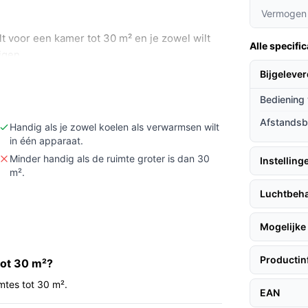
Vermogen
t voor een kamer tot 30 m² en je zowel wilt
Alle specific
igen.
 ruimtes of meerdere gekoppelde kamers
Bijgeleve
Bediening 
leverde afvoerslang- en raamkit passen bij
Afstandsb
 snoer lang genoeg is voor de gewenste
Handig als je zowel koelen als verwarmsen wilt
in één apparaat.
Minder handig als de ruimte groter is dan 30
Instelling
m².
Luchtbeha
t toestel volgens de specificaties zowel
gings- en ventilatiestand. De unit is
Mogelijke 
at en instelbare thermostaat, waardoor je de
anpassen. Het apparaat komt in een complete
Productin
tot 30 m²?
 installatie zonder vaste montage
mtes tot 30 m².
EAN