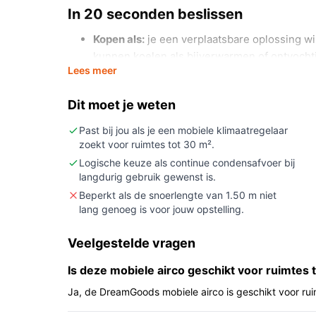
In 20 seconden beslissen
Kopen als:
je een verplaatsbare oplossing wil
kunnen koelen als bijverwarmen of ontvocht
Lees meer
Niet kopen als:
je de airco voor grote open
groter dan 30 m² nodig hebt.
Dit moet je weten
Belangrijkste check:
controleer of de meege
jouw raam of ventilatieopening en of 1,50 m
Past bij jou als je een mobiele klimaatregelaar
zoekt voor ruimtes tot 30 m².
opstelling.
Logische keuze als continue condensafvoer bij
Wat je in de praktijk merkt
langdurig gebruik gewenst is.
Beperkt als de snoerlengte van 1.50 m niet
In huis of op een kantoorruimte tot 30 m² biedt di
lang genoeg is voor jouw opstelling.
koeling als verwarming en heeft het een ontvochti
verplaatsbaar en heeft een verstelbare luchtuitla
Veelgestelde vragen
richting en temperatuur binnen de ruimte kunt a
Is deze mobiele airco geschikt voor ruimtes 
set met afvoerslang en raamafdichtingskit, wat de
vereenvoudigt.
Ja, de DreamGoods mobiele airco is geschikt voor rui