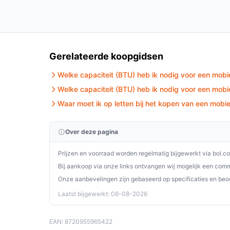
Plaats de unit nabij een raam waar je de afvo
met de meegeleverde raamkit.
Zorg dat de luchtinlaat en -uitlaat vrij blijve
Gerelateerde koopgidsen
Controleer vooraf of de snoerlengte van 1,50
Gebruik de verstelbare luchtuitlaat om de ri
Welke capaciteit (BTU) heb ik nodig voor een mobie
vooral in kleinere ruimtes.
Welke capaciteit (BTU) heb ik nodig voor een mobie
Bij ontvochtigingsgebruik: controleer in de 
Waar moet ik op letten bij het kopen van een mobie
geregeld is en volg de instructies.
Bewaar de raamkit en afvoerslang netjes als j
Over deze pagina
Installatie & eerste gebruik
Prijzen en voorraad worden regelmatig bijgewerkt via bol.c
Zet de unit op stevige, vlakke ondergrond dichtbi
Bij aankoop via onze links ontvangen wij mogelijk een commi
afvoerslang naar buiten met de raamafdichtingsk
Onze aanbevelingen zijn gebaseerd op specificaties en beo
in met de thermostat. Laat het apparaat kort op
Laatst bijgewerkt: 06-08-2026
knipperlichten volgens de handleiding.
Concrete checks voor de handleiding/specs:
EAN: 8720955965422