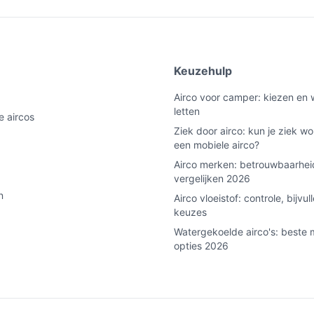
t is voor jouw raamtype en -afmetingen.
geven koel- en verwarmingsvermogens
akte en comfortwensen.
e
Keuzehulp
Airco voor camper: kiezen en 
 voor koelen van kleinere ruimtes tot
letten
e aircos
Ziek door airco: kun je ziek w
een mobiele airco?
htlijn voor wanneer dit apparaat voldoende
Airco merken: betrouwbaarhei
vergelijken 2026
het apparaat kunt plaatsen; meet voordat je
n
Airco vloeistof: controle, bijvul
keuzes
meegeleverd zodat je geen vaste installatie
Watergekoelde airco's: beste 
ouw raam.
opties 2026
olgens de specificatie efficiënt ontworpen is
tisch voor gerichte luchtstroom en