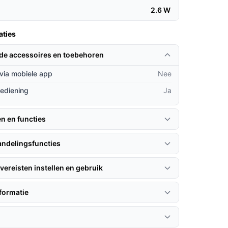
2.6 W
aties
rde accessoires en toebehoren
via mobiele app
Nee
ediening
Ja
en en functies
ndelingsfuncties
vereisten instellen en gebruik
formatie