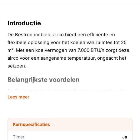
Introductie
De Bestron mobiele airco biedt een efficiënte en
flexibele oplossing voor het koelen van ruimtes tot 25
m². Met een koelvermogen van 7.000 BTU/h zorgt deze
airco voor een aangename temperatuur, ongeacht het
seizoen.
Belangrijkste voordelen
De Bestron mobiele airco heeft diverse voordelen die
Lees meer
het leven aangenamer maken.
Efficiënt koelvermogen: Met 2,1 kW koeling, ideaal
voor kleine tot middelgrote kamers zoals
Kernspecificaties
woonkamers of slaapkamers.
Flexibel gebruik: Dankzij de wielen en het
Timer
Ja