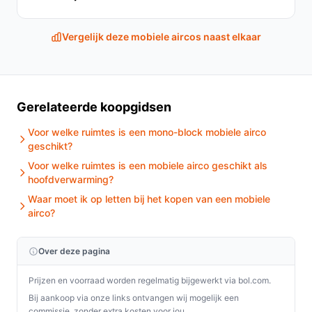
Is dit geschikt voor gebruik in een slaapkamer?
Vergelijk deze mobiele aircos naast elkaar
Ja, de Bestron mobiele airco is ideaal voor slaapkamers,
dankzij het stille geluidsniveau en de instelbare
temperatuur.
Wat zijn de belangrijkste verschillen met een vaste
Gerelateerde koopgidsen
airco?
Voor welke ruimtes is een mono-block mobiele airco
In tegenstelling tot vaste airco's, is de Bestron mobiele
geschikt?
airco eenvoudig te verplaatsen en vereist hij geen
Voor welke ruimtes is een mobiele airco geschikt als
permanente installatie, wat hem flexibeler maakt voor
hoofdverwarming?
verschillende ruimtes.
Waar moet ik op letten bij het kopen van een mobiele
airco?
Conclusie
De Bestron mobiele airco is een uitstekende keuze voor
Over deze pagina
iedereen die op zoek is naar een efficiënte, flexibele en
Prijzen en voorraad worden regelmatig bijgewerkt via bol.com.
milieuvriendelijke airconditioning oplossing. Met zijn
Bij aankoop via onze links ontvangen wij mogelijk een
gebruiksvriendelijke functies en veelzijdigheid is deze
commissie, zonder extra kosten voor jou.