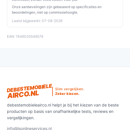
airco perfect voor elke woning.
Onze aanbevelingen zijn gebaseerd op specificaties en
beoordelingen, niet op commissiehoogte.
Ontdek alle specificaties en vergelijk prijzen op
Laatst bijgewerkt: 07-08-2026
debestemobieleairco.nl. Kies bewust wat perfect past
bij jouw behoeften!
EAN: 7446035548576
DEBESTEMOBIELE
Slim vergelijken.
AIRCO.NL
Zeker kiezen.
debestemobieleairco.nl helpt je bij het kiezen van de beste
producten op basis van onafhankelijke tests, reviews en
vergelijkingen.
info@lsonlineservices.nl